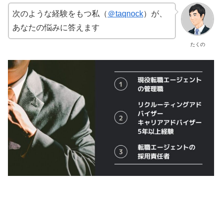
次のような経験をもつ私（
＠taqnock
）が、
あなたの悩みに答えます
たくの