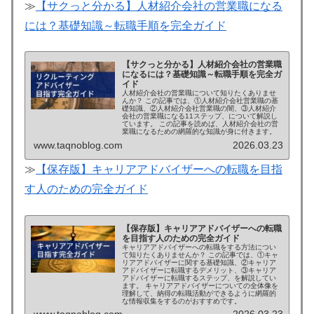
≫
【サクっと分かる】人材紹介会社の営業職になる
には？基礎知識～転職手順を完全ガイド
【サクっと分かる】人材紹介会社の営業職
になるには？基礎知識～転職手順を完全ガ
イド
人材紹介会社の営業職について知りたくありませ
んか？ この記事では、①人材紹介会社営業職の基
礎知識、②人材紹介会社営業職の闇、③人材紹介
会社の営業職になる11ステップ、について解説し
ています。 この記事を読めば、人材紹介会社の営
業職になるための網羅的な知識が身に付きます。
www.taqnoblog.com
2026.03.23
≫
【保存版】キャリアアドバイザーへの転職を目指
す人のための完全ガイド
【保存版】キャリアアドバイザーへの転職
を目指す人のための完全ガイド
キャリアアドバイザーへの転職をする方法につい
て知りたくありませんか？ この記事では、①キャ
リアアドバイザーに関する基礎知識、②キャリア
アドバイザーに転職するデメリット、③キャリア
アドバイザーに転職するステップ、を解説してい
ます。 キャリアアドバイザーについての全体像を
理解して、納得の転職活動ができるように網羅的
な情報収集をするのがおすすめです。
www.taqnoblog.com
2026.03.23