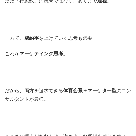
ただ「行動数」は成果ではなく、あくまで
過程
。
一方で、
成約率
を上げていく思考も必要。
これが
マーケティング思考
。
だから、両方を追求できる
体育会系＋マーケター型
のコン
サルタントが最強。