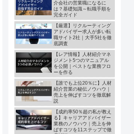
介会社の営業職になるに
は？基礎知識～転職手順を
完全ガイド
【厳選】リクルーティング
アドバイザー求人が多い転
職サイト2社｜大手5社を徹
底調査
【レア情報】人材紹介マネ
ジメント5つのマニュアル
を公開｜ベストな業務フロ
ーを作る
【誰でも上位20％に】人材
紹介営業の秘伝ノウハウ｜
売上を伸ばすコツを徹底解
説
【成約率50％超の私が教え
る】キャリアアドバイザー
業務のノウハウ｜売上を伸
ばすコツを11ステップで徹